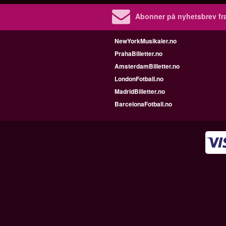
Abonner på nyhetsbrev fra
NewYorkMusikaler.no
PrahaBilletter.no
AmsterdamBilletter.no
LondonFotball.no
MadridBilletter.no
BarcelonaFotball.no