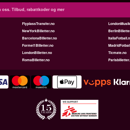
 oss. Tilbud, rabattkoder og mer
FlyplassTransfer.no
LondonMusik
NewYorkBilletter.no
BerlinBillette
BarcelonaBilletter.no
ItaliaFotball.
Formel1Billetter.no
MadridFotbal
LondonBilletter.no
Ticmate.no
RomaBilletter.no
Parisbilletter
WE SUPPORT