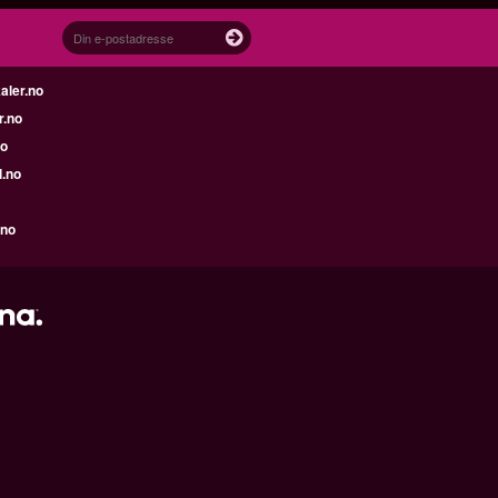
aler.no
r.no
no
l.no
.no