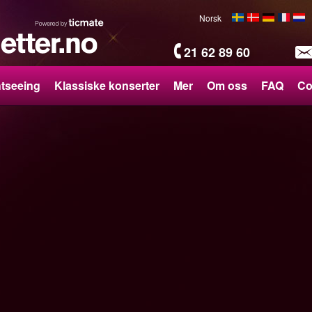
Norsk
21 62 89 60
htseeing
Klassiske konserter
Mer
Om oss
FAQ
Co