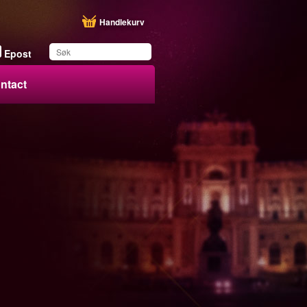
Handlekurv
Epost
ntact
Du har lagret dette
produktet på listen din