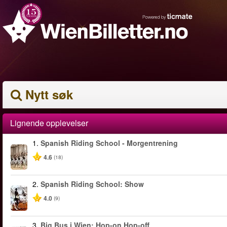
Nytt søk
Lignende opplevelser
1.
Spanish Riding School - Morgentrening
4.6
(18)
2.
Spanish Riding School: Show
4.0
(9)
3.
Big Bus i Wien: Hop-on Hop-off