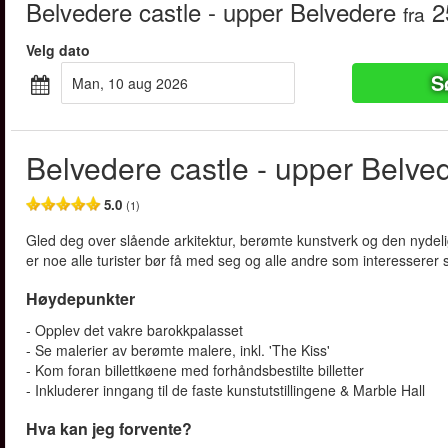
Belvedere castle - upper Belvedere
2
fra
Velg dato
S
man, 10 aug 2026
Belvedere castle - upper Belve
5.0
(1)
Gled deg over slående arkitektur, berømte kunstverk og den nydel
er noe alle turister bør få med seg og alle andre som interesserer 
Høydepunkter
- Opplev det vakre barokkpalasset
- Se malerier av berømte malere, inkl. 'The Kiss'
- Kom foran billettkøene med forhåndsbestilte billetter
- Inkluderer inngang til de faste kunstutstillingene & Marble Hall
Hva kan jeg forvente?