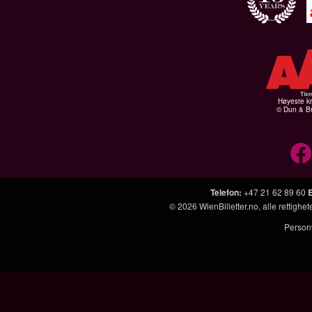
Høyeste kr
© Dun & Br
Telefon
:
+47 21 62 89 60
© 2026
WienBilletter.no
, alle rettigh
Person